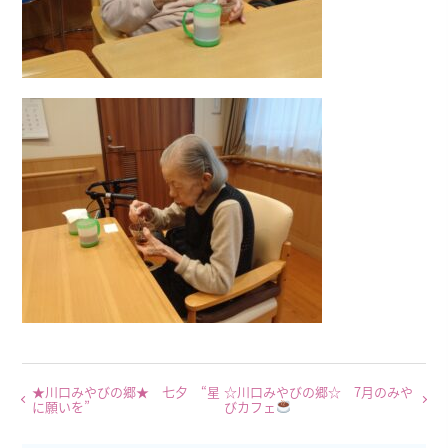
★川口みやびの郷★ 七夕 “星
☆川口みやびの郷☆ 7月のみや
に願いを”
びカフェ