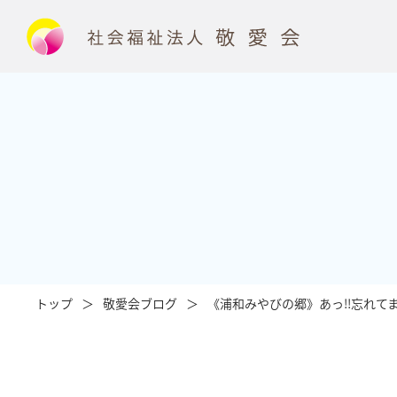
トップ
敬愛会ブログ
《浦和みやびの郷》あっ!!忘れて