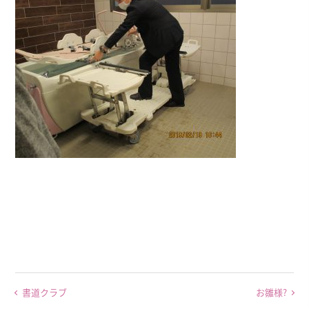
書道クラブ
お雛様?