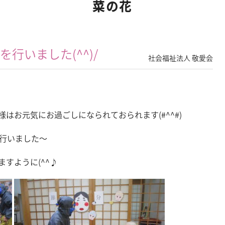
菜の花
を行いました(^^)/
社会福祉法人 敬愛会
はお元気にお過ごしになられておられます(#^^#)
行いました～
すように(^^♪