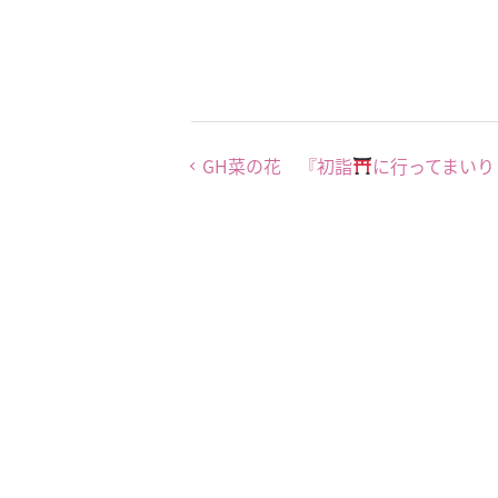
GH菜の花 『初詣
に行ってまいり