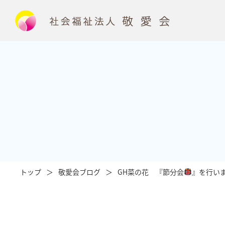
トップ
敬愛会ブログ
GH菜の花 『節分会
』を行いまし