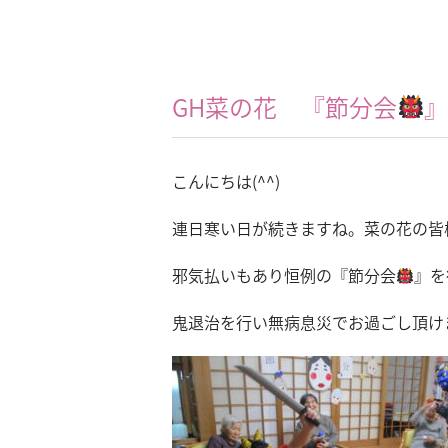
GH菜の花 『節分会
』
こんにちは(^^)
連日寒い日が続きますね。菜の花の皆様
邪気払いもあり恒例の『節分会
』を
鬼退治を行い無病息災でお過ごし頂けま