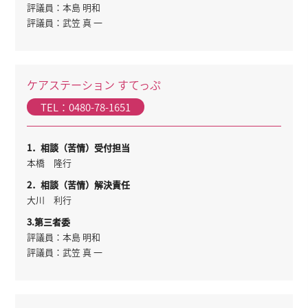
評議員：本島 明和
評議員：武笠 真 一
ケアステーション すてっぷ
TEL：0480-78-1651
1．相談（苦情）受付担当
本橋 隆行
2．相談（苦情）解決責任
大川 利行
3.第三者委
評議員：本島 明和
評議員：武笠 真 一