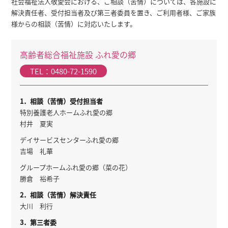
社会福祉法人敬愛会における、ご相談（苦情）については、各施設に
解決責任者、受付担当者及び第三者委員を置き、ご利用者様、ご家族
様からの相談（苦情）に対応いたします。
高齢者総合福祉施設 ふれ愛の郷
TEL：0480-72-1590
1．相談（苦情）受付担当者
特別養護老人ホームふれ愛の郷
村井 夏実
デイサービスセンターふれ愛の郷
吉場 礼華
グループホームふれ愛の郷（菜の花）
勝倉 裕希子
2．相談（苦情）解決責任
大川 利行
3．第三者委