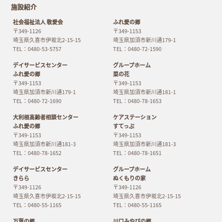
施設紹介
社会福祉法人 敬愛会
ふれ愛の郷
〒349-1126
〒349-1153
埼玉県久喜市伊坂北2-15-15
埼玉県加須市新川通179-1
TEL：0480-53-5757
TEL：0480-72-1590
デイサービスセンター
グループホーム
ふれ愛の郷
菜の花
〒349-1153
〒349-1153
埼玉県加須市新川通179-1
埼玉県加須市新川通181-1
TEL：0480-72-1690
TEL：0480-78-1653
大利根高齢者相談センター
ケアステーション
ふれ愛の郷
すてっぷ
〒349-1153
〒349-1153
埼玉県加須市新川通181-3
埼玉県加須市新川通181-3
TEL：0480-78-1652
TEL：0480-78-1651
デイサービスセンター
グループホーム
きらら
ぬくもりの家
〒349-1126
〒349-1126
埼玉県久喜市伊坂北2-15-15
埼玉県久喜市伊坂北2-15-15
TEL：0480-55-1165
TEL：0480-55-1165
万葉の郷
川口みやびの郷