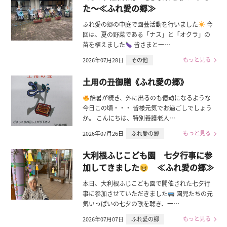
た～≪ふれ愛の郷≫
ふれ愛の郷の中庭で園芸活動を行いました
今
回は、夏の野菜である「ナス」と「オクラ」の
苗を植えました
皆さまと一…
もっと見る
2026年07月28日
その他
土用の丑御膳《ふれ愛の郷》
酷暑が続き、外に出るのも億劫になるような
今日この頃・・・ 皆様元気でお過ごしでしょう
か。 こんにちは、特別養護老人…
もっと見る
2026年07月26日
ふれ愛の郷
大利根ふじこども園 七夕行事に参
加してきました
≪ふれ愛の郷≫
本日、大利根ふじこども園で開催された七夕行
事に参加させていただきました
園児たちの元
気いっぱいの七夕の歌を聴き、一…
もっと見る
2026年07月07日
ふれ愛の郷