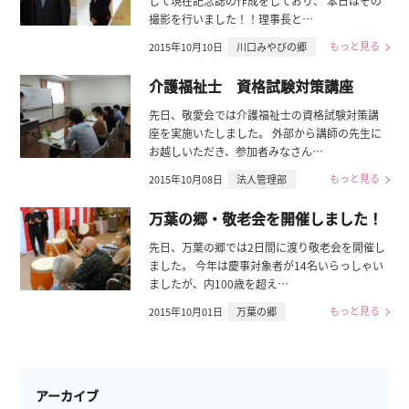
して現在記念誌の作成をしており、 本日はその
撮影を行いました！！理事長と…
もっと見る
2015年10月10日
川口みやびの郷
介護福祉士 資格試験対策講座
先日、敬愛会では介護福祉士の資格試験対策講
座を実施いたしました。 外部から講師の先生に
お越しいただき、参加者みなさん…
もっと見る
2015年10月08日
法人管理部
万葉の郷・敬老会を開催しました！
先日、万葉の郷では2日間に渡り敬老会を開催し
ました。 今年は慶事対象者が14名いらっしゃい
ましたが、内100歳を超え…
もっと見る
2015年10月01日
万葉の郷
アーカイブ