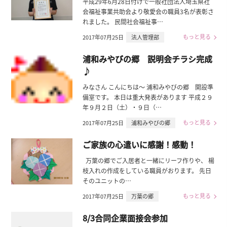
平成29年6月28日付けで一般社団法人埼玉県社
会福祉事業共助会より敬愛会の職員3名が表彰さ
れました。 民間社会福祉事…
もっと見る
2017年07月25日
法人管理部
浦和みやびの郷 説明会チラシ完成
♪
みなさん こんにちは～ 浦和みやびの郷 開設準
備室です。 本日は重大発表があります 平成２９
年９月２日（土）・９日（…
もっと見る
2017年07月25日
浦和みやびの郷
ご家族の心遣いに感謝！感動！
万葉の郷でご入居者と一緒にリーフ作りや、 楊
枝入れの作成をしている職員がおります。 先日
そのユニットの…
もっと見る
2017年07月25日
万葉の郷
8/3合同企業面接会参加