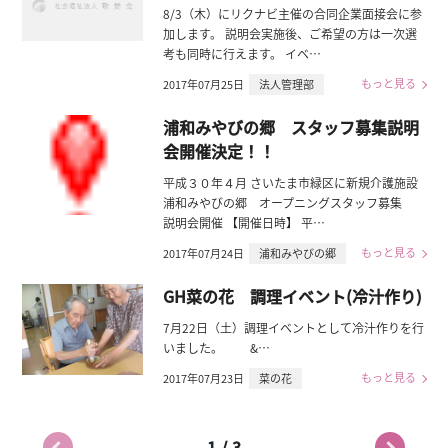
8/3（木）にリクナビ主催の合同企業面接会に参
加します。 説明会実施後、ご希望の方は一次選
考も同時に行えます。 イベ…
もっと見る
2017年07月25日
法人管理部
浦和みやびの郷 スタッフ募集説明
会開催決定！！
平成３０年４月 さいたま市緑区に新規介護施設
浦和みやびの郷 オープニングスタッフ募集
説明会開催 【開催日時】 平…
もっと見る
2017年07月24日
浦和みやびの郷
GH菜の花 調理イベント(冷汁作り)
7月22日（土）調理イベントとして冷汁作りを行
いました。 &…
もっと見る
2017年07月23日
菜の花
/
1
3