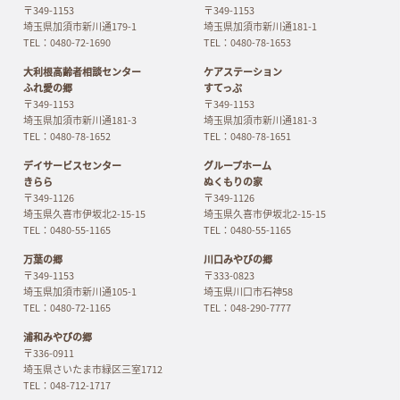
〒349-1153
〒349-1153
埼玉県加須市新川通179-1
埼玉県加須市新川通181-1
TEL：0480-72-1690
TEL：0480-78-1653
大利根高齢者相談センター
ケアステーション
ふれ愛の郷
すてっぷ
〒349-1153
〒349-1153
埼玉県加須市新川通181-3
埼玉県加須市新川通181-3
TEL：0480-78-1652
TEL：0480-78-1651
デイサービスセンター
グループホーム
きらら
ぬくもりの家
〒349-1126
〒349-1126
埼玉県久喜市伊坂北2-15-15
埼玉県久喜市伊坂北2-15-15
TEL：0480-55-1165
TEL：0480-55-1165
万葉の郷
川口みやびの郷
〒349-1153
〒333-0823
埼玉県加須市新川通105-1
埼玉県川口市石神58
TEL：0480-72-1165
TEL：048-290-7777
浦和みやびの郷
〒336-0911
埼玉県さいたま市緑区三室1712
TEL：048-712-1717