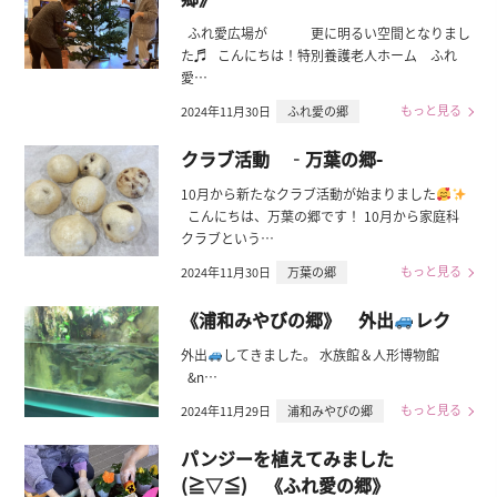
ふれ愛広場が 更に明るい空間となりまし
た♬ こんにちは！特別養護老人ホーム ふれ
愛…
もっと見る
2024年11月30日
ふれ愛の郷
クラブ活動 ‐万葉の郷-
10月から新たなクラブ活動が始まりました
こんにちは、万葉の郷です！ 10月から家庭科
クラブという…
もっと見る
2024年11月30日
万葉の郷
《浦和みやびの郷》 外出
レク
外出
してきました。 水族館＆人形博物館
&n…
もっと見る
2024年11月29日
浦和みやびの郷
パンジーを植えてみました
(≧▽≦) 《ふれ愛の郷》