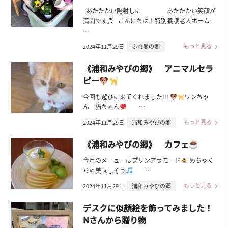
あたたかい陽射しに あたたかい笑顔が
満開です♬ こんにちは！特別養護老人ホーム
…
もっと見る
2024年11月29日
ふれ愛の郷
《浦和みやびの郷》 アニマルセラ
ピー
今回も遊びに来てくれました!!!
ワンちゃ
ん 猫ちゃん
…
もっと見る
2024年11月29日
浦和みやびの郷
《浦和みやびの郷》 カフェ
今月のメニューはプリンアラモード
めちゃく
ちゃ美味しそう
…
もっと見る
2024年11月29日
浦和みやびの郷
デスクに似顔絵を飾ってみました！
Nさんから贈り物