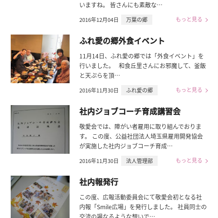
いますね。 皆さんにも素敵な…
もっと見る
2016年12月04日
万葉の郷
ふれ愛の郷外食イベント
11月14日、ふれ愛の郷では「外食イベント」を
行いました。 和食丘里さんにお邪魔して、釜飯
と天ぷらを頂…
もっと見る
2016年11月30日
ふれ愛の郷
社内ジョブコーチ育成講習会
敬愛会では、障がい者雇用に取り組んでおりま
す。 この度、公益社団法人埼玉県雇用開発協会
が実施した社内ジョブコーチ育成…
もっと見る
2016年11月30日
法人管理部
社内報発行
この度、広報活動委員会にて敬愛会初となる社
内報「Smile広場」を発行しました。 社員同士の
交流の場なるような想いで…