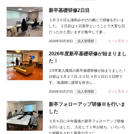
新卒基礎研修2日目
３月３０日も浦和みやびの郷にて研修を行いま
した。 ２日目は１日座学ということで大変な日
だったかと思いますが集中して参…
もっと見る
2026年03月30日
法人管理部
2026年度新卒基礎研修が始まりまし
た！
２6卒新入職員の新卒基礎研修が始まりました！
日程は３月２７日,３０日,４月１日の３日間で
す。 各講師に講習を担当し…
もっと見る
2026年03月27日
法人管理部
新卒フォローアップ研修Ⅲを行いま
した
３月６日に今年最後の新卒フォローアップ研修
を行いました。 入社して１年が経ち、いろいろ
な経験をされた新卒の方々に、 …